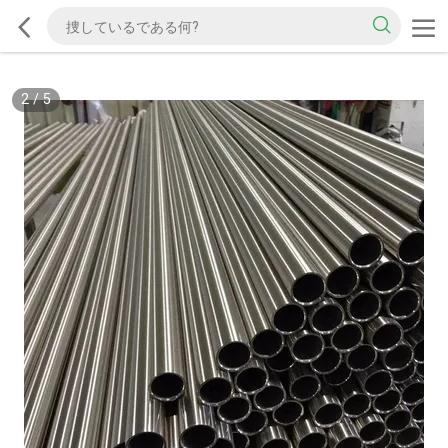
2
/
5