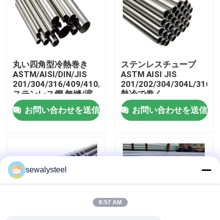
企業情報
会社案内
丸い四角型冷熱巻き
ステンレスチューブ
ASTM/AISI/DIN/JIS
ASTM AISI JIS
201/304/316/409/410/430/316L/304L
201/202/304/304L/316/3
品質管理
ステンレス鋼 無縫/溶
熱冷で巻く
接管
お問い合わせを送信
お問い合わせを送信
お問い合わせ
ニュース
sewalysteel
すべての場合
8:57 AM
見積依頼