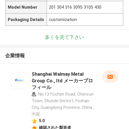
Model Number
201 304 316 309S 310S 430
Packaging Details
customization
多くを見て下さい
企業情報
Shanghai Walmay Metal
Group Co., Itd メーカープロ
フィール
No.13 Fochen Road, Chencun
Town, Shunde District, Foshan
City, Guangdong Province, China ,
中国
5.0
確認された製造者