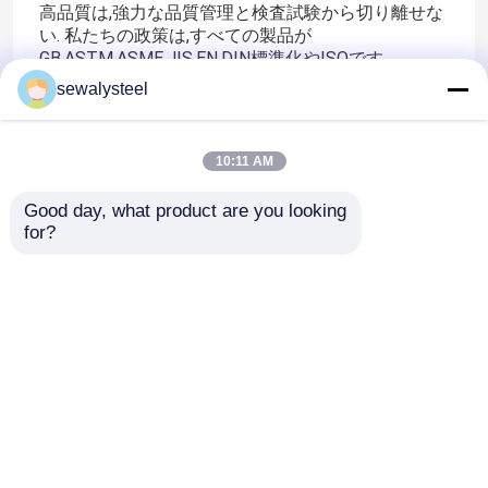
高品質は,強力な品質管理と検査試験から切り離せな
い. 私たちの政策は,すべての製品が
GB,ASTM,ASME,JIS,EN,DIN標準化やISOです
上海ウォルメイメタルグループは 生産だけでなく 材
sewalysteel
料,重量,サイズ,表面でも 最高品質の製品とサービス
を提供します
テクノロジー,包装,配送の優れた品質管理サービスに
10:11 AM
感銘を受けます
Good day, what product are you looking 
for?
ホーム
企業情報
お問い合わせ
Desktop Site
地図
プライバシーポリシー