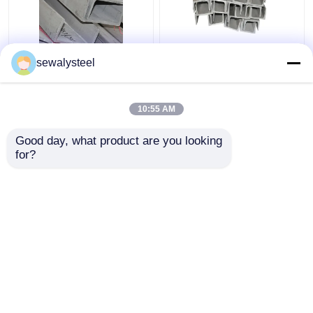
410 430 904L 409L
304 304l 316 316l ステ
sewalysteel
310s ステンレス・スチ
ンレス鋼の角形プロフ
ール プロフィール オー
ァイル
ダーメイド 丸い平面バ
10:55 AM
ー
ベストプライス
ベストプライス
Good day, what product are you looking 
for?
お問い合わせ
お問い合わせ
多くを見て下さい
ホーム
企業情報
お問い合わせ
Desktop Site
地図
プライバシーポリシー