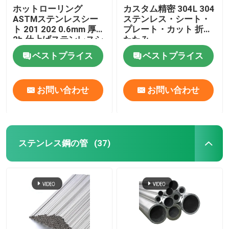
ホットローリング
カスタム精密 304L 304
ASTMステンレスシー
ステンレス・シート・
アルミ ホイルのコイル
ト 201 202 0.6mm 厚さ
プレート・カット 折り
2b 仕上げステンレスシ
たたみ
ート
銅の丸棒
ベストプライス
ベストプライス
固い銅線
お問い合わせ
お問い合わせ
円形の銅の管
ステンレス鋼の管
(37)
銅の平板
銅のストリップのコイル