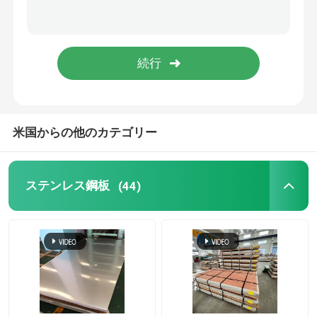
Monelの合金
Inconelの合金
チタン合金
米国からの他のカテゴリー
アルミニウム シートの版
ステンレス鋼板
(44)
アルミニウム コイル
アルミニウム円形の棒
アルミニウム円形の管