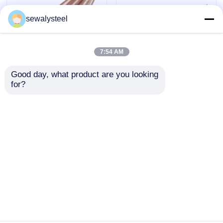
sewalysteel
ステンレス鋼板
7:54 AM
ステンレス鋼の管
Good day, what product are you looking 
for?
純度C99.99% 銅丸棒
防腐合金銅鋼丸棒 T1
ステンレス鋼のコイル
硬さ 1/2 硬さ 柔軟性
T10900 5.0mm-
C10100/C11000
500mm 厚さ
ステンレス鋼棒
お問い合わせを送信
お問い合わせを送信
ステンレス鋼のプロフィール
ホーム
企業情報
お問い合わせ
Desktop Site
ニッケル合金
地図
プライバシーポリシー
Hastelloyの合金