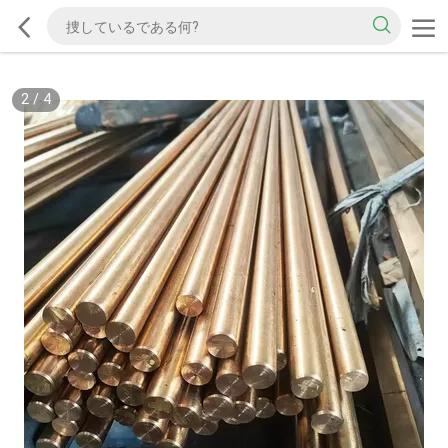
2
/
4