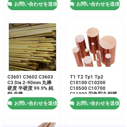
お問い合わせを送信
お問い合わせを送信
企業情報
会社案内
品質管理
お問い合わせ
C3601 C3602 C3603
T1 T2 Tp1 Tp2
C3 Dia 2-90mm 丸棒
C10100 C10200
ニュース
硬度 半硬度 99.9% 純
C10500 C10700
銅 赤棒
C11000 四角型丸銅棒
純銅丸棒
お問い合わせを送信
お問い合わせを送信
すべての場合
見積依頼