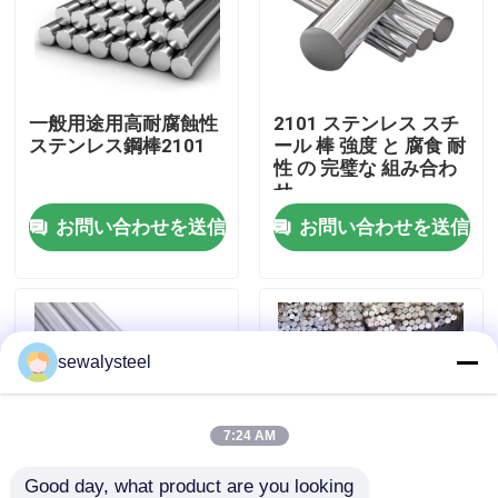
企業情報
一般用途用高耐腐蝕性
2101 ステンレス スチ
会社案内
ステンレス鋼棒2101
ール 棒 強度 と 腐食 耐
性 の 完璧な 組み合わ
せ
品質管理
お問い合わせを送信
お問い合わせを送信
お問い合わせ
ニュース
sewalysteel
すべての場合
7:24 AM
見積依頼
Good day, what product are you looking 