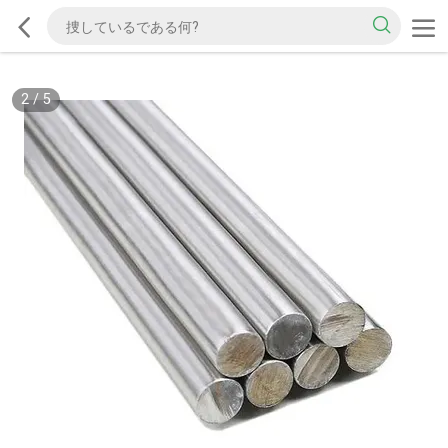
2
/
5