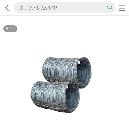
2
/
5