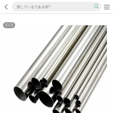
2
/
5