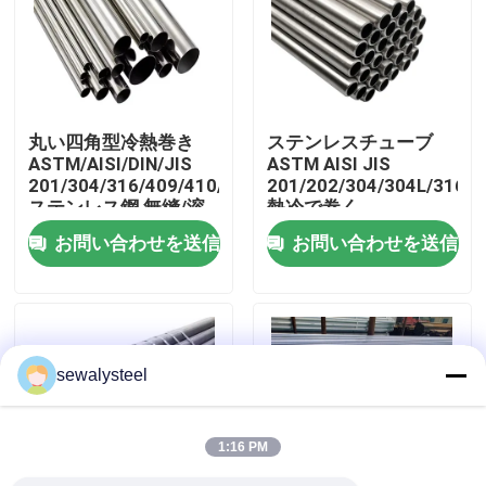
企業情報
会社案内
丸い四角型冷熱巻き
ステンレスチューブ
ASTM/AISI/DIN/JIS
ASTM AISI JIS
201/304/316/409/410/430/316L/304L
201/202/304/304L/316/3
品質管理
ステンレス鋼 無縫/溶
熱冷で巻く
接管
お問い合わせを送信
お問い合わせを送信
お問い合わせ
ニュース
sewalysteel
すべての場合
1:16 PM
見積依頼