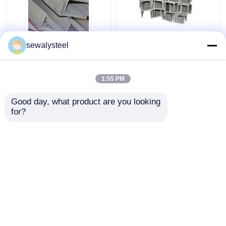
410 430 904L 409L
304 304l 316 316l ステ
sewalysteel
310s ステンレス・スチ
ンレス鋼の角形プロフ
ール プロフィール オー
ァイル
ダーメイド 丸い平面バ
1:55 PM
ー
ベストプライス
ベストプライス
Good day, what product are you looking 
for?
お問い合わせ
お問い合わせ
多くを見て下さい
ホーム
企業情報
お問い合わせ
Desktop Site
地図
プライバシーポリシー