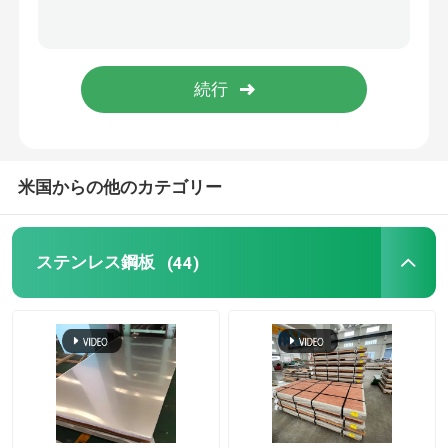
Monelの合金
Inconelの合金
チタン合金
米国からの他のカテゴリー
アルミニウム シートの版
ステンレス鋼板
(44)
アルミニウム コイル
アルミニウム円形の棒
アルミニウム円形の管