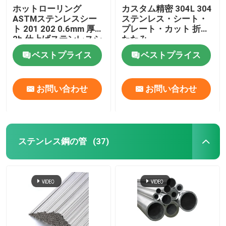
ホットローリング
カスタム精密 304L 304
ASTMステンレスシー
ステンレス・シート・
アルミ ホイルのコイル
ト 201 202 0.6mm 厚さ
プレート・カット 折り
2b 仕上げステンレスシ
たたみ
ート
銅の丸棒
ベストプライス
ベストプライス
固い銅線
お問い合わせ
お問い合わせ
円形の銅の管
ステンレス鋼の管
(37)
銅の平板
銅のストリップのコイル