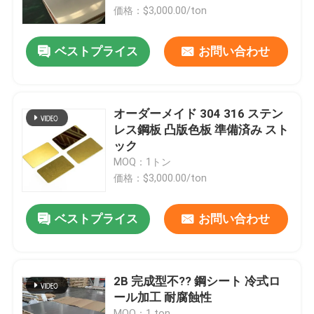
価格：$3,000.00/ton
企業情報
ベストプライス
お問い合わせ
会社案内
オーダーメイド 304 316 ステン
品質管理
レス鋼板 凸版色板 準備済み スト
ック
MOQ：1トン
お問い合わせ
価格：$3,000.00/ton
ニュース
ベストプライス
お問い合わせ
すべての場合
2B 完成型不?? 鋼シート 冷式ロ
ール加工 耐腐蝕性
見積依頼
MOQ：1 ton